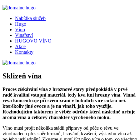
Nabídka služeb
Hugo
Víno
Vinařství
HUGOVO VÍNO
Akce
Kontakty
Sklizeň vína
Proces získávání vína z hroznové stavy předpokládá v prvé
radě kvalitní vstupní materiál, tedy kva itní hrozny vína. Vinná
réva koncentruje při svém zraní v bobulích více cukru než
kterékoliv jiné ovoce a je na vinaři, jak toho využije.
Rozhodujícím taktorem je výběr odrůdy která následně určuje
aroma vína a celkový charakter vyrobeného moku.
Víno musí projít několika stádii přípravy od péče o révu ve
vinohradech přes sběr hroznů, lisování, kvašení, výstavbu vína až
po jeho uskladnění. Zkusme si nyní říct něco více o tom, co všechno