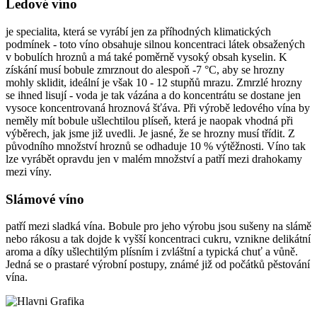
Ledové víno
je specialita, která se vyrábí jen za příhodných klimatických
podmínek - toto víno obsahuje silnou koncentraci látek obsažených
v bobulích hroznů a má také poměrně vysoký obsah kyselin. K
získání musí bobule zmrznout do alespoň -7 °C, aby se hrozny
mohly sklidit, ideální je však 10 - 12 stupňů mrazu. Zmrzlé hrozny
se ihned lisují - voda je tak vázána a do koncentrátu se dostane jen
vysoce koncentrovaná hroznová šťáva. Při výrobě ledového vína by
neměly mít bobule ušlechtilou plíseň, která je naopak vhodná při
výběrech, jak jsme již uvedli. Je jasné, že se hrozny musí třídit. Z
původního množství hroznů se odhaduje 10 % výtěžnosti. Víno tak
lze vyrábět opravdu jen v malém množství a patří mezi drahokamy
mezi víny.
Slámové víno
patří mezi sladká vína. Bobule pro jeho výrobu jsou sušeny na slámě
nebo rákosu a tak dojde k vyšší koncentraci cukru, vznikne delikátní
aroma a díky ušlechtilým plísním i zvláštní a typická chuť a vůně.
Jedná se o prastaré výrobní postupy, známé již od počátků pěstování
vína.