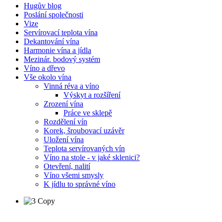
Hugův blog
Poslání společnosti
Vize
Servírovací teplota vína
Dekantování vína
Harmonie vína a jídla
Mezinár. bodový systém
Víno a dřevo
Vše okolo vína
Vinná réva a víno
Výskyt a rozšíření
Zrození vína
Práce ve sklepě
Rozdělení vín
Korek, šroubovací uzávěr
Uložení vína
Teplota servírovaných vín
Víno na stole - v jaké sklenici?
Otevření, nalití
Víno všemi smysly
K jídlu to správné víno