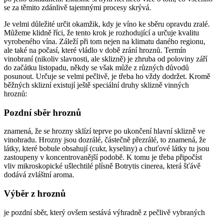
se za těmito zdánlivě tajemnými procesy skrývá.
Je velmi důležité určit okamžik, kdy je víno ke sběru opravdu zralé.
Můžeme klidně říci, že tento krok je rozhodující a určuje kvalitu
vyrobeného vína. Záleží při tom nejen na klimatu daného regionu,
ale také na počasí, které vládlo v době zrání hroznů. Termín
vinobraní (nikoliv slavnosti, ale sklizně) je zhruba od poloviny září
do začátku listopadu, někdy se však může z různých důvodů
posunout. Určuje se velmi pečlivě, je třeba ho vždy dodržet. Kromě
běžných sklizní existují ještě speciální druhy sklizně vinných
hroznů:
Pozdní sběr hroznů
znamená, že se hrozny sklízí teprve po ukončení hlavní sklizně ve
vinohradu. Hrozny jsou dozrálé, částečně přezrálé, to znamená, že
látky, které bobule obsahují (cukr, kyseliny) a chuťové látky tu jsou
zastoupeny v koncentrovanější podobě. K tomu je třeba připočíst
vliv mikroskopické ušlechtilé plísně Botrytis cinerea, která šťávě
dodává zvláštní aroma.
Výběr z hroznů
je pozdní sběr, který ovšem sestává výhradně z pečlivě vybraných