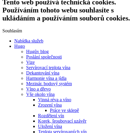
Tento web používá technická cookies.
Používáním tohoto webu souhlasíte s
ukládáním a používáním souborů cookies.
Souhlasím
Nabídka služeb
Hugo
Hugův blog
Poslání společnosti
Vize
Servírovací teplota vína
Dekantování vína
Harmonie vína a jídla
Mezinár. bodový systém
Víno a dřevo
Vše okolo vína
Vinná réva a víno
Zrození vína
Práce ve sklepě
Rozdělení vín
Korek, šroubovací uzávěr
Uložení vína
Teplota servírovaných vín