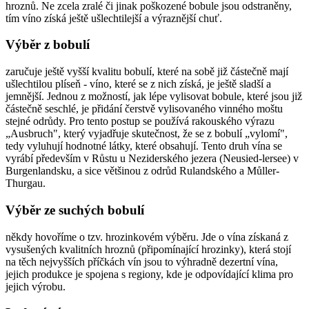
hroznů. Ne zcela zralé či jinak poškozené bobule jsou odstraněny,
tím víno získá ještě ušlechtilejší a výraznější chuť.
Výběr z bobulí
zaručuje ještě vyšší kvalitu bobulí, které na sobě již částečně mají
ušlechtilou plíseň - víno, které se z nich získá, je ještě sladší a
jemnější. Jednou z možností, jak lépe vylisovat bobule, které jsou již
částečně seschlé, je přidání čerstvě vylisovaného vinného moštu
stejné odrůdy. Pro tento postup se používá rakouského výrazu
„Ausbruch", který vyjadřuje skutečnost, že se z bobulí „vylomí",
tedy vyluhují hodnotné látky, které obsahují. Tento druh vína se
vyrábí především v Růstu u Neziderského jezera (Neusied-lersee) v
Burgenlandsku, a sice většinou z odrůd Rulandského a Můller-
Thurgau.
Výběr ze suchých bobulí
někdy hovoříme o tzv. hrozinkovém výběru. Jde o vína získaná z
vysušených kvalitních hroznů (připomínající hrozinky), která stojí
na těch nejvyšších příčkách vín jsou to výhradně dezertní vína,
jejich produkce je spojena s regiony, kde je odpovídající klima pro
jejich výrobu.