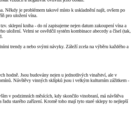
ína. Někdy je problémem takové místo k uskladnění najít, ovšem po
íň pro uložení vína.
 tzv. sklepní kniha - do ní zapisujeme nejen datum zakoupení vína a
eho uložení. Velmi se osvědčil systém kombinace abecedy a čísel (tak,
d.
módními trendy a nebo svými návyky. Záleží zcela na výběru každého a
ch hodně. Jsou budovány nejen u jednotlivých vinařství, ale v
komínů. Návštěvy vinných sklípků jsou i velkým kulturním zážitkem -
vším v podzimních měsících, kdy skončilo vinobraní, má návštěva
 řadu starého zařízení. Kromě toho mají tyto staré sklepy to nejlepší