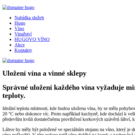
Nabídka služeb
Hugo
Víno
Vinařství
HUGOVO VÍNO
Akce
Kontakty
Uložení vína a vinné sklepy
Správné uložení každého vína vyžaduje mim
teploty.
Ideální teplota místnosti, kde budou uložena vína, by se měla pohybo
20 °C nebo dokonce víc. Proto například kuchyně, kde dochází k ve
především kvůli dostatečnému provlhčení korkových uzávěrů láhví, k
Láhve by měly být položené ve speciálním stojanu na víno, který je dn
víno poškodit). V této poloze totiž víno doléhá na korek a zachovává