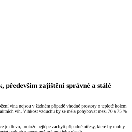
 především zajištění správné a stálé
ložení vína nejsou v žádném případě vhodné prostory o teplotě kolem
litních vín. Vlhkost vzduchu by se měla pohybovat mezi 70 a 75 % -
e je dřevo, protože nejlépe zachytí případné otřesy, které by mohly
ostat vzduch a negativně ovlivnit jeho obsah.