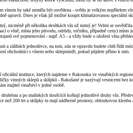
m vínem by také neměla být osvětlena - světlo je velkým nepřítelem v
ně upravit. Dnes je však již možné koupit klimatizovanou speciální skř
tný, nicméně při několika desítkách vín už nutný je! Velmi se osvědčila
mací o víně, místa jeho původu, odrůdy, ročníku, případně ceny) místo j
stojanů své pojmenování - např. A5 - a vždy bude o uložení vína přehle
huti a zálibách jednotlivce, na tom, zda se opravdu budete chtít řídit 
ušení obchodníci s vínem nebo sklepmistři, pokud půjdete přímo k nim.
 oficiální instituce, kterých najdeme v Rakousku ve vinařských regione
uličky vinných sklepů a sklípků - Rakušané je nazývají vesnicemi bez 
m majitel vinařství v jedné osobě.
 druhému a po malinkých doušcích koštují jednotlivé druhy vín. Přede
ce než 200 let a sklípky tu mají nádherné prostory, obloukovou klenbu a