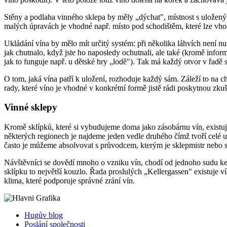
Stěny a podlaha vinného sklepa by měly „dýchat", místnost s uložený
malých úpravách je vhodné např. místo pod schodištěm, které lze vhod
Ukládání vína by mělo mít určitý systém: při několika láhvích není nu
jak chutnalo, když jste ho naposledy ochutnali, ale také (kromě infor
jak to funguje např. u dětské hry „lodě"). Tak má každý otvor v řadě 
O tom, jaká vína patří k uložení, rozhoduje každý sám. Záleží to na c
rady, které víno je vhodné v konkrétní formě jistě rádi poskytnou zk
Vinné sklepy
Kromě sklípků, které si vybudujeme doma jako zásobárnu vín, existují
některých regionech je najdeme jeden vedle druhého čímž tvoří celé 
často je můžeme absolvovat s průvodcem, kterým je sklepmistr nebo sá
Návštěvníci se dovědí mnoho o vzniku vín, chodí od jednoho sudu ke
sklípku to největší kouzlo. Řada proslulých „Kellergassen" existuje ví
klima, které podporuje správné zrání vín.
Hugův blog
Poslání společnosti