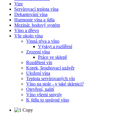
Vize
Servírovací teplota vína
Dekantování vína
Harmonie vína a jídla
Mezinár. bodový systém
Víno a dřevo
Vše okolo vína
Vinná réva a víno
Výskyt a rozšíření
Zrození vína
Práce ve sklepě
Rozdělení vín
Korek, šroubovací uzávěr
Uložení vína
Teplota servírovaných vín
Víno na stole - v jaké sklenici?
Otevření, nalití
Víno všemi smysly
K jídlu to správné víno