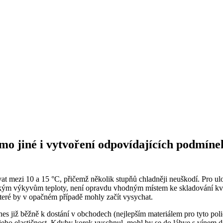
o jiné i vytvoření odpovídajících podmínek,
vat mezi 10 a 15 °C, přičemž několik stupňů chladněji neuškodí. Pro u
lkým výkyvům teploty, není opravdu vhodným místem ke skladování kva
teré by v opačném případě mohly začít vysychat.
es již běžně k dostání v obchodech (nejlepším materiálem pro tyto polic
 jeho elastičnost. Kdyby korek vyschnul, mohl by se do láhve s vínem d