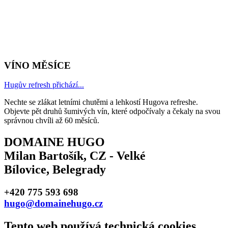
VÍNO MĚSÍCE
Hugův refresh přichází...
Nechte se zlákat letními chutěmi a lehkostí Hugova refreshe.
Objevte pět druhů šumivých vín, které odpočívaly a čekaly na svou
správnou chvíli až 60 měsíců.
DOMAINE HUGO
Milan Bartošík, CZ - Velké
Bílovice, Belegrady
+420 775 593 698
hugo@domainehugo.cz
Tento web používá technická cookies.