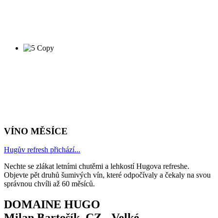
VÍNO MĚSÍCE
Hugův refresh přichází...
Nechte se zlákat letními chutěmi a lehkostí Hugova refreshe.
Objevte pět druhů šumivých vín, které odpočívaly a čekaly na svou
správnou chvíli až 60 měsíců.
DOMAINE HUGO
Milan Bartošík, CZ - Velké