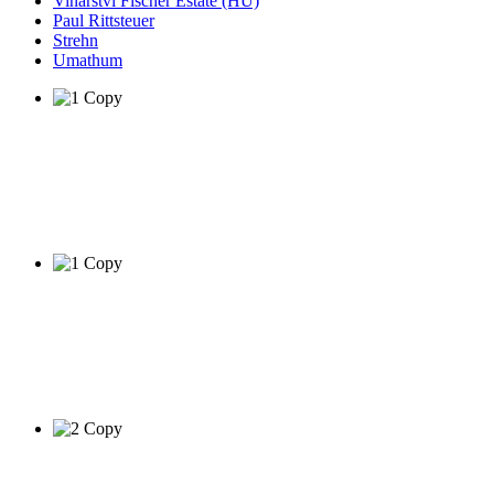
Vinařství Fischer Estate (HU)
Paul Rittsteuer
Strehn
Umathum