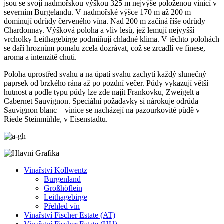
jsou se svojí nadmořskou výškou 325 m nejvýše položenou vinicí v
severním Burgelandu. V nadmořské výšce 170 m až 200 m
dominují odrůdy červeného vína. Nad 200 m začíná říše odrůdy
Chardonnay. Výšková poloha a vliv lesů, jež lemují nejvyšší
vrcholky Leithagebirge podmiňují chladné klima. V těchto polohách
se daří hroznům pomalu zcela dozrávat, což se zrcadlí ve finese,
aroma a intenzitě chuti.
Poloha uprostřed svahu a na úpatí svahu zachytí každý slunečný
paprsek od brzkého rána až po pozdní večer. Půdy vykazují větší
hutnost a podle typu půdy lze zde najít Frankovku, Zweigelt a
Cabernet Sauvignon. Speciální požadavky si nárokuje odrůda
Sauvignon blanc – vinice se nacházejí na pazourkovité půdě v
Riede Steinmühle, v Eisenstadtu.
Vinařství Kollwentz
Burgenland
Großhöflein
Leithagebirge
Přehled vín
Vinařství Fischer Estate (AT)