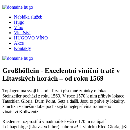
Nabídka služeb
Hugo
Víno
Vinařství
HUGOVO VÍNO
Akce
Kontakty
Großhöflein - Excelentní viniční tratě v
Litavských horách – od roku 1569
Toplagen má svoji historii. První písemné zmínky o lokaci
Steinzeiler pochází z roku 1569. V roce 1570 k nim přibyly lokace
Tatschler, Gloria, Dürr, Point, Setz a další. Jsou to právě ty lokality,
z nichž i v dnešní době pocházejí ta nejlepší vína rodinného
vinařství Kollwentz.
Rieden se rozprostírá v nadmořské výšce 170 m na úpatí
Leithagebirge (Litavských hor) nahoru až k vinicím Ried Gloria, jež