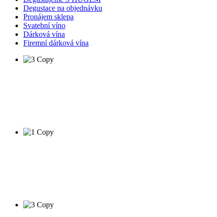
Degustace na objednávku
Pronájem sklepa
Svatební víno
Dárková vína
Firemní dárková vína