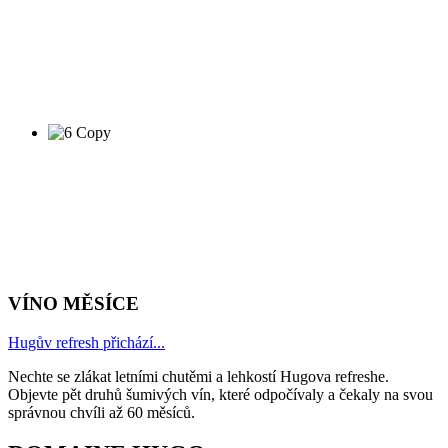
VÍNO MĚSÍCE
Hugův refresh přichází...
Nechte se zlákat letními chutěmi a lehkostí Hugova refreshe.
Objevte pět druhů šumivých vín, které odpočívaly a čekaly na svou
správnou chvíli až 60 měsíců.