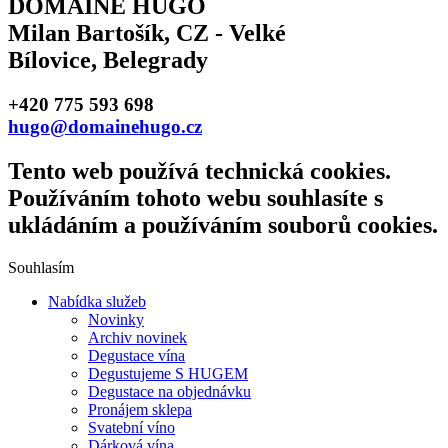
DOMAINE HUGO
Milan Bartošík, CZ - Velké
Bílovice, Belegrady
+420 775 593 698
hugo@domainehugo.cz
Tento web používá technická cookies.
Používáním tohoto webu souhlasíte s
ukládáním a používáním souborů cookies.
Souhlasím
Nabídka služeb
Novinky
Archiv novinek
Degustace vína
Degustujeme S HUGEM
Degustace na objednávku
Pronájem sklepa
Svatební víno
Dárková vína