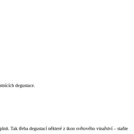
stnících degustace.
lnit. Tak třeba degustací některé z ikon světového vinařství – staňte