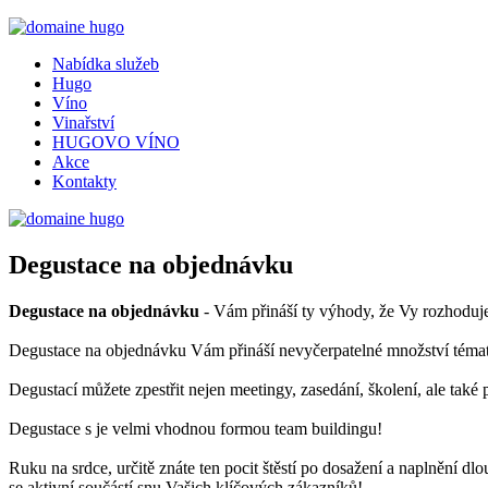
Nabídka služeb
Hugo
Víno
Vinařství
HUGOVO VÍNO
Akce
Kontakty
Degustace na objednávku
Degustace na objednávku
- Vám přináší ty výhody, že Vy rozhodujet
Degustace na objednávku Vám přináší nevyčerpatelné množství témat
Degustací můžete zpestřit nejen meetingy, zasedání, školení, ale také
Degustace s je velmi vhodnou formou team buildingu!
Ruku na srdce, určitě znáte ten pocit štěstí po dosažení a naplnění dl
se aktivní součástí snu Vašich klíčových zákazníků!