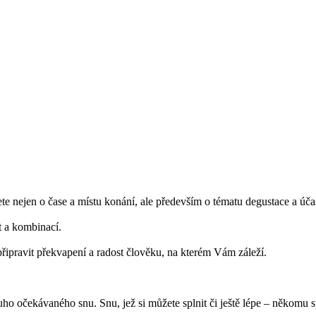
e nejen o čase a místu konání, ale především o tématu degustace a úča
 a kombinací.
 připravit překvapení a radost člověku, na kterém Vám záleží.
ouho očekávaného snu. Snu, jež si můžete splnit či ještě lépe – někomu sp