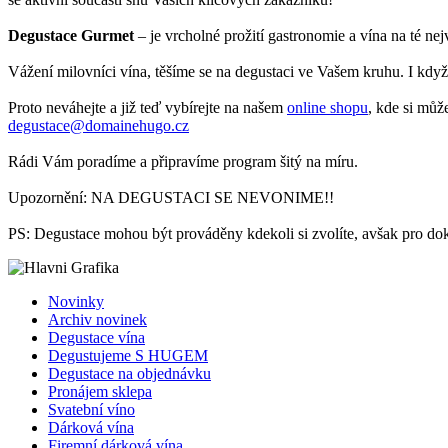
Degustace Gurmet
– je vrcholné prožití gastronomie a vína na té nej
Vážení milovníci vína, těšíme se na degustaci ve Vašem kruhu. I když 
Proto neváhejte a již teď vybírejte na našem
online shopu
, kde si můž
degustace@domainehugo.cz
Rádi Vám poradíme a připravíme program šitý na míru.
Upozornění: NA DEGUSTACI SE NEVONIME!!
PS: Degustace mohou být prováděny kdekoli si zvolíte, avšak pro dok
Novinky
Archiv novinek
Degustace vína
Degustujeme S HUGEM
Degustace na objednávku
Pronájem sklepa
Svatební víno
Dárková vína
Firemní dárková vína