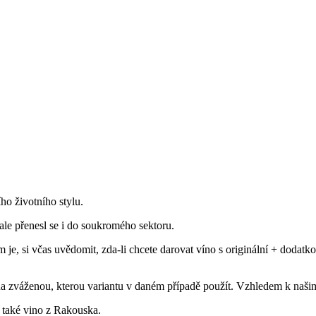
ho životního stylu.
 ale přenesl se i do soukromého sektoru.
, si včas uvědomit, zda-li chcete darovat víno s originální + dodatkov
na zváženou, kterou variantu v daném případě použít. Vzhledem k naš
e také vino z Rakouska.