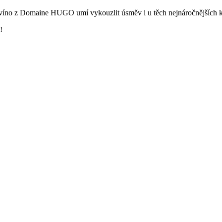
víno z Domaine HUGO umí vykouzlit úsměv i u těch nejnáročnějších k
!