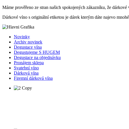
Máme prověřeno ze stran našich spokojených zákazníku, že dárkové 
Dárkové víno s originální etiketou je dárek kterým dáte najevo mnohé
Novinky
Archiv novinek
Degustace vína
Degustujeme S HUGEM
Degustace na objednávku
Pronájem sklepa
Svatební víno
Dárková vína
Firemní dárková vína