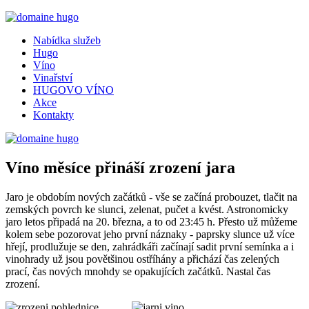
Nabídka služeb
Hugo
Víno
Vinařství
HUGOVO VÍNO
Akce
Kontakty
Víno měsíce přináší zrození jara
Jaro je obdobím nových začátků - vše se začíná probouzet, tlačit na
zemských povrch ke slunci, zelenat, pučet a kvést. Astronomicky
jaro letos připadá na 20. března, a to od 23:45 h. Přesto už můžeme
kolem sebe pozorovat jeho první náznaky - paprsky slunce už více
hřejí, prodlužuje se den, zahrádkáři začínají sadit první semínka a i
vinohrady už jsou povětšinou ostříhány a přichází čas zelených
prací, čas nových mnohdy se opakujících začátků. Nastal čas
zrození.