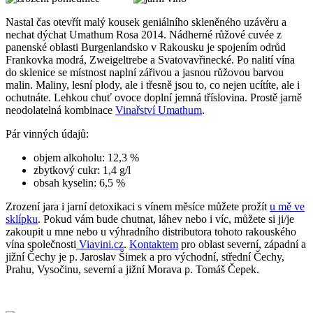
Nastal čas otevřít malý kousek geniálního skleněného uzávěru a
nechat dýchat Umathum Rosa 2014. Nádherné růžové cuvée z
panenské oblasti Burgenlandsko v Rakousku je spojením odrůd
Frankovka modrá, Zweigeltrebe a Svatovavřinecké. Po nalití vína
do sklenice se místnost naplní zářivou a jasnou růžovou barvou
malin. Maliny, lesní plody, ale i třesně jsou to, co nejen ucítíte, ale i
ochutnáte. Lehkou chuť ovoce doplní jemná tříslovina. Prostě jarně
neodolatelná kombinace
Vinařství Umathum
.
Pár vinných údajů:
objem alkoholu: 12,3 %
zbytkový cukr: 1,4 g/l
obsah kyselin: 6,5 %
Zrození jara i jarní detoxikaci s vínem měsíce můžete prožít
u mě ve
sklípku
. Pokud vám bude chutnat, láhev nebo i víc, můžete si ji/je
zakoupit u mne nebo u výhradního distributora tohoto rakouského
vína společnosti
Viavini.cz
.
Kontaktem
pro oblast severní, západní a
jižní Čechy je p. Jaroslav Šimek a pro východní, střední Čechy,
Prahu, Vysočinu, severní a jižní Morava p. Tomáš Čepek.