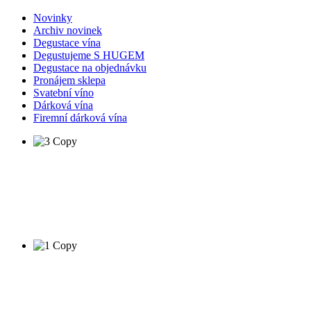
Novinky
Archiv novinek
Degustace vína
Degustujeme S HUGEM
Degustace na objednávku
Pronájem sklepa
Svatební víno
Dárková vína
Firemní dárková vína