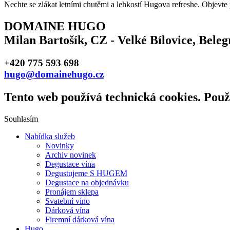
Nechte se zlákat letními chutěmi a lehkostí Hugova refreshe. Objevte
DOMAINE HUGO
Milan Bartošík, CZ - Velké Bílovice, Bele
+420 775 593 698
hugo@domainehugo.cz
Tento web používá technická cookies. Použ
Souhlasím
Nabídka služeb
Novinky
Archiv novinek
Degustace vína
Degustujeme S HUGEM
Degustace na objednávku
Pronájem sklepa
Svatební víno
Dárková vína
Firemní dárková vína
Hugo