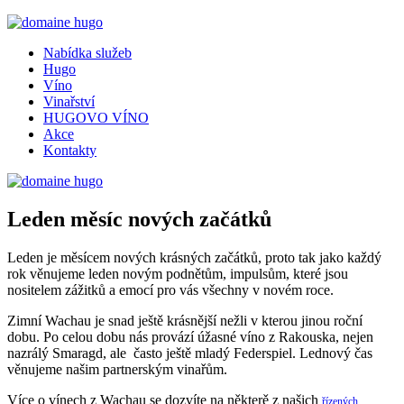
Nabídka služeb
Hugo
Víno
Vinařství
HUGOVO VÍNO
Akce
Kontakty
Leden měsíc nových začátků
Leden je měsícem nových krásných začátků, proto tak jako každý
rok věnujeme leden novým podnětům, impulsům, které jsou
nositelem zážitků a emocí pro vás všechny v novém roce.
Zimní Wachau je snad ještě krásnější nežli v kterou jinou roční
dobu. Po celou dobu nás provází úžasné víno z Rakouska, nejen
nazrálý Smaragd, ale často ještě mladý Federspiel. Lednový čas
věnujeme našim partnerským vinařům.
Více o vínech z Wachau se dozvíte na některě z našich
řízených