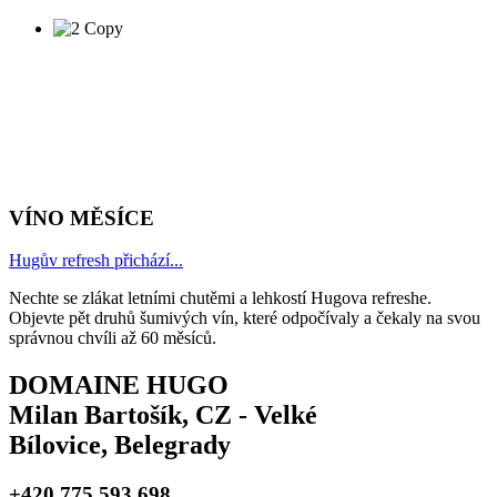
VÍNO MĚSÍCE
Hugův refresh přichází...
Nechte se zlákat letními chutěmi a lehkostí Hugova refreshe.
Objevte pět druhů šumivých vín, které odpočívaly a čekaly na svou
správnou chvíli až 60 měsíců.
DOMAINE HUGO
Milan Bartošík, CZ - Velké
Bílovice, Belegrady
+420 775 593 698