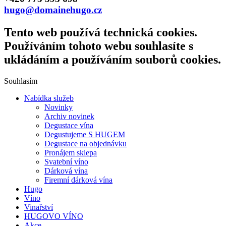
hugo@domainehugo.cz
Tento web používá technická cookies.
Používáním tohoto webu souhlasíte s
ukládáním a používáním souborů cookies.
Souhlasím
Nabídka služeb
Novinky
Archiv novinek
Degustace vína
Degustujeme S HUGEM
Degustace na objednávku
Pronájem sklepa
Svatební víno
Dárková vína
Firemní dárková vína
Hugo
Víno
Vinařství
HUGOVO VÍNO
Akce