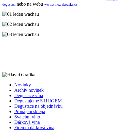
nebo na webu
degustací
www.vinozrakouska.cz
Novinky
Archiv novinek
Degustace vína
Degustujeme S HUGEM
Degustace na objednávku
Pronájem sklepa
Svatební víno
Dárková vína
Firemní dárková vína