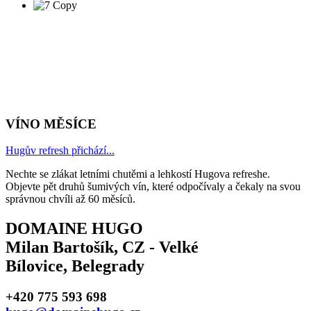
VÍNO MĚSÍCE
Hugův refresh přichází...
Nechte se zlákat letními chutěmi a lehkostí Hugova refreshe.
Objevte pět druhů šumivých vín, které odpočívaly a čekaly na svou
správnou chvíli až 60 měsíců.
DOMAINE HUGO
Milan Bartošík, CZ - Velké
Bílovice, Belegrady
+420 775 593 698