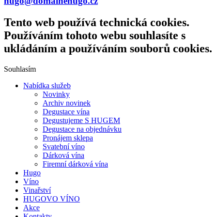
hugo@domainehugo.cz
Tento web používá technická cookies.
Používáním tohoto webu souhlasíte s
ukládáním a používáním souborů cookies.
Souhlasím
Nabídka služeb
Novinky
Archiv novinek
Degustace vína
Degustujeme S HUGEM
Degustace na objednávku
Pronájem sklepa
Svatební víno
Dárková vína
Firemní dárková vína
Hugo
Víno
Vinařství
HUGOVO VÍNO
Akce
Kontakty