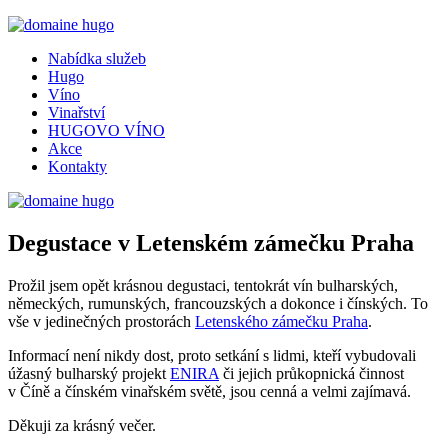
Nabídka služeb
Hugo
Víno
Vinařství
HUGOVO VÍNO
Akce
Kontakty
Degustace v Letenském zámečku Praha
Prožil jsem opět krásnou degustaci, tentokrát vín bulharských,
německých, rumunských, francouzských a dokonce i čínských. To
vše v jedinečných prostorách
Letenského zámečku Praha
.
Informací není nikdy dost, proto setkání s lidmi, kteří vybudovali
úžasný bulharský projekt
ENIRA
či jejich průkopnická činnost
v Číně a čínském vinařském světě, jsou cenná a velmi zajímavá.
Děkuji za krásný večer.