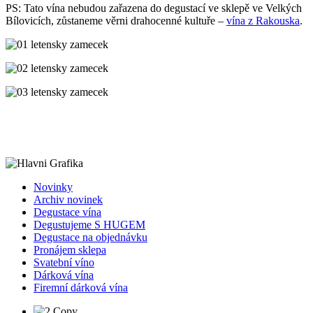
PS: Tato vína nebudou zařazena do degustací ve sklepě ve Velkých
Bílovicích, zůstaneme věrni drahocenné kultuře –
vína z Rakouska
.
Novinky
Archiv novinek
Degustace vína
Degustujeme S HUGEM
Degustace na objednávku
Pronájem sklepa
Svatební víno
Dárková vína
Firemní dárková vína